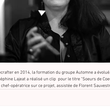
ecrafter en 2014, la formation du groupe Automne a évolué. 
éphine Lajeat a réalisé un clip  pour le titre "Soeurs de Coe
tre chef-opératrice sur ce projet, assistée de Florent Sauvest