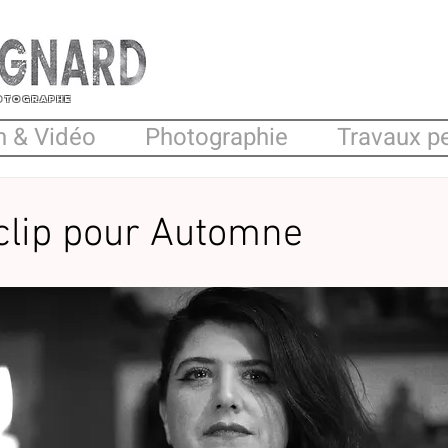
hotographe
n & Vidéo
Photographie
Travaux p
clip pour Automne