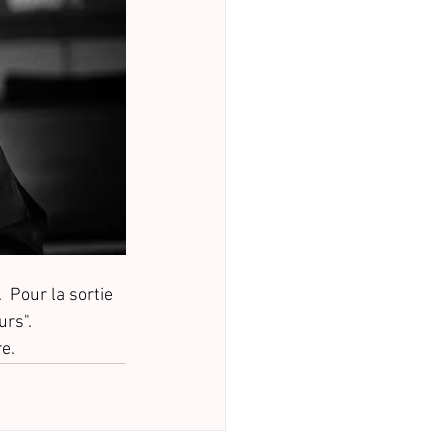
 Pour la sortie 
urs".
re.