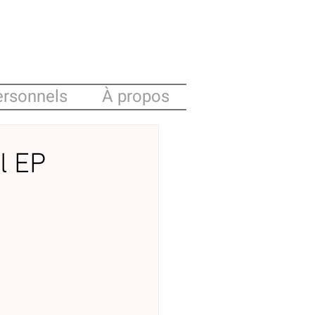
ersonnels
À propos
l EP