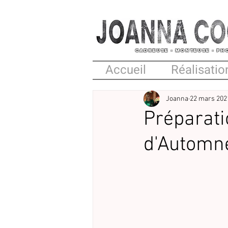
CADREUSE
- MONTEUSE - P
Accueil
Réalisatio
Joanna
22 mars 202
Préparati
d'Automn